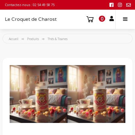
Contactez-nous : 02 54 49 58 75
0
Le Croquet de Charost
Accueil
Produits
Thés & Tisanes