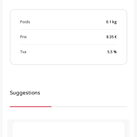
Poids
0.1
kg
Prix
8.35
€
Tva
5.5
%
Suggestions