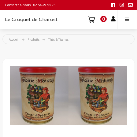
Contactez-nous : 02 54 49 58 75
0
Le Croquet de Charost
Accueil
Produits
Thés & Tisanes