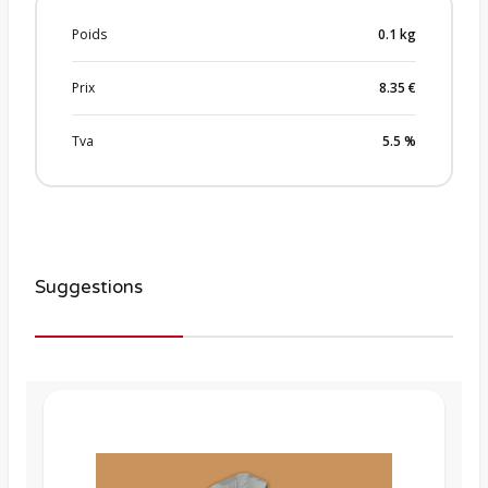
Poids
0.1
kg
Prix
8.35
€
Tva
5.5
%
Suggestions